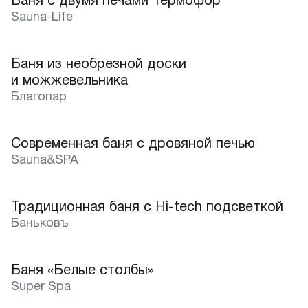
Баня с двумя печами Термофор
Sauna-Life
Пятигорск
Ростов-на-Дону
Баня из необрезной доски
и можжевельника
Сочи
Благопар
Современная баня с дровяной печью
Sauna&SPA
Традиционная баня с Hi-tech подсветкой
Баньковъ
Баня «Белые столбы»
Super Spa