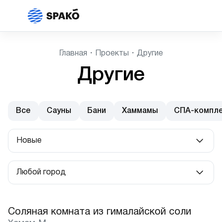
Главная
Проекты
Другие
Другие
Все
Сауны
Бани
Хаммамы
СПА-компл
Новые
Популярные
Любой город
Новые
Любой город
Недорогие
Соляная комната из гималайской соли
Москва