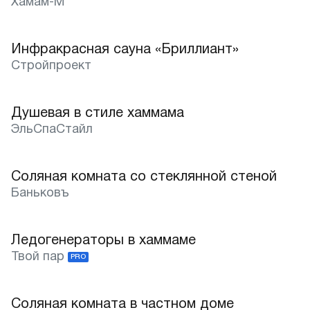
Хамам-М
Санкт-Петербург
Инфракрасная сауна «Бриллиант»
Истра
Стройпроект
Казань
Душевая в стиле хаммама
Калининград
Лучшее
ЭльСпаСтайл
Краснодар
Соляная комната со стеклянной стеной
Липецк
Баньковъ
Пятигорск
Ледогенераторы в хаммаме
Ростов-на-Дону
Твой пар
PRO
Сочи
Соляная комната в частном доме