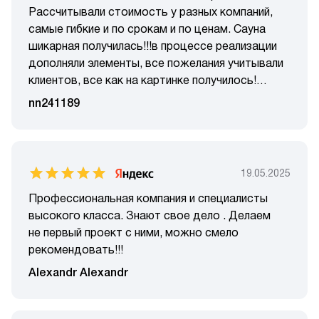
Рассчитывали стоимость у разных компаний,
самые гибкие и по срокам и по ценам. Сауна
шикарная получилась!!!в процессе реализации
дополняли элементы, все пожелания учитывали
клиентов, все как на картинке получилось!
Супер! Также отмечу, что не нужно было сидеть
nn241189
над душой и каждый шаг контролировать,
отчитывался о проделанной работе каждый
день, фиксировали скрытые работы, молодцы!
Будем сотрудничать снова!
19.05.2025
Профессиональная компания и специалисты
высокого класса. Знают свое дело . Делаем
не первый проект с ними, можно смело
рекомендовать!!!
Alexandr Alexandr