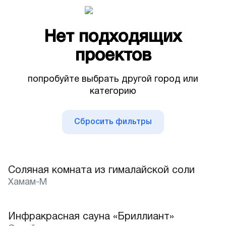
Недорогие
Москва
Нет подходящих
Санкт-Петербург
проектов
Истра
попробуйте выбрать другой город или
Казань
категорию
Калининград
Сбросить фильтры
Краснодар
Липецк
Соляная комната из гималайской соли
Хамам-М
Пятигорск
Ростов-на-Дону
Инфракрасная сауна «Бриллиант»