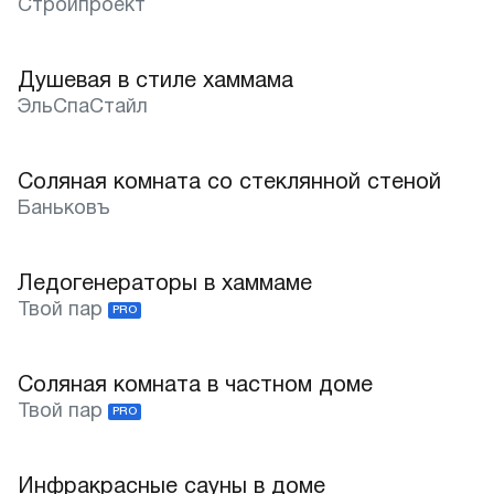
Стройпроект
Сочи
Душевая в стиле хаммама
Лучшее
ЭльСпаСтайл
Соляная комната со стеклянной стеной
Баньковъ
Ледогенераторы в хаммаме
Твой пар
PRO
Соляная комната в частном доме
Твой пар
PRO
Инфракрасные сауны в доме