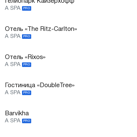
Гелиопарк Кайзерхофф
A SPA
PRO
Отель «The Ritz-Carlton»
A SPA
PRO
Отель «Rixos»
A SPA
PRO
Гостиница «DoubleTree»
A SPA
PRO
Barvikha
A SPA
PRO