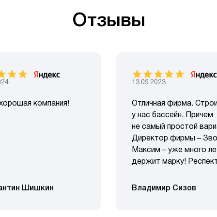
Отзывы
024
13.09.2023
хорошая компания!
Отличная фирма. Стро
у нас бассейн. Причем
не самый простой вари
Директор фирмы – Зво
Максим – уже много ле
держит марку! Респект
антин Шишкин
Владимир Сизов