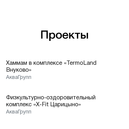
Проекты
Хаммам в комплексе «TermoLand
Внуково»
АкваГрупп
Физкультурно-оздоровительный
Лучшее
комплекс «X-Fit Царицыно»
АкваГрупп