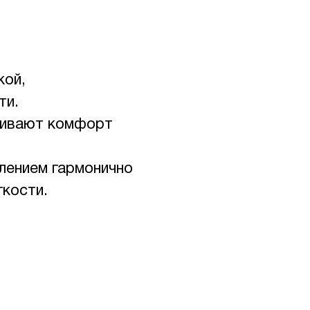
кой,
ти.
чивают комфорт
лением гармонично
гкости.