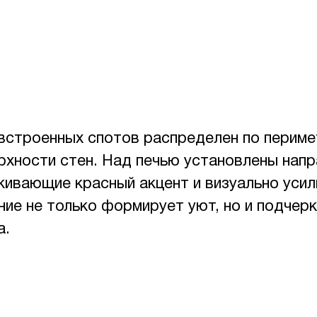
встроенных спотов распределен по перимет
ерхности стен. Над печью установлены нап
ркивающие красный акцент и визуально ус
ние не только формирует уют, но и подчер
а.