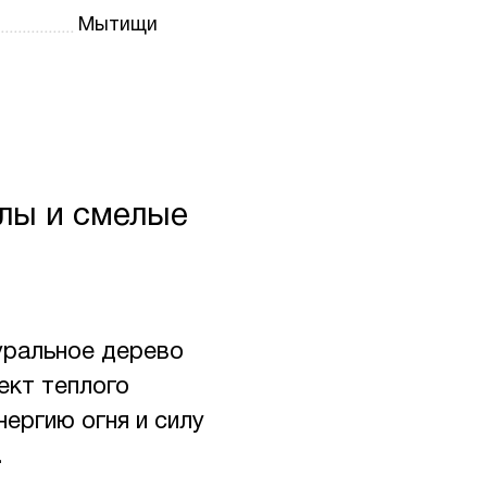
Мытищи
лы и смелые
уральное дерево
ект теплого
ергию огня и силу
.