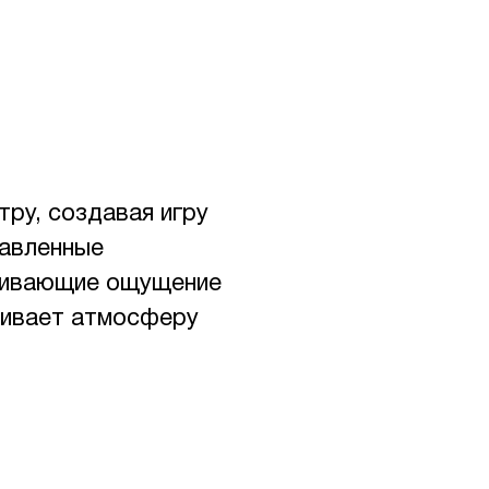
ру, создавая игру
равленные
иливающие ощущение
кивает атмосферу