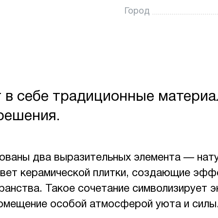
Город
т в себе традиционные материа
решения.
зованы два выразительных элемента — нат
цвет керамической плитки, создающие эфф
ранства. Такое сочетание символизирует эн
помещение особой атмосферой уюта и силы