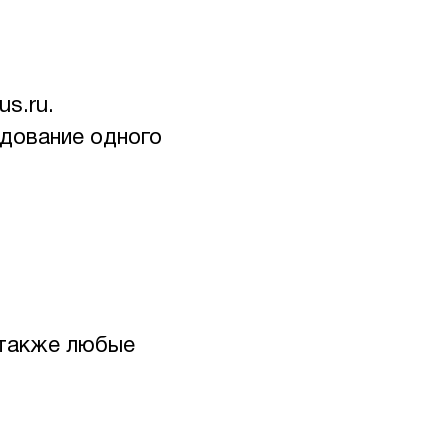
s.ru.
дование одного
 также любые