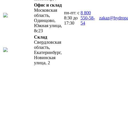
Офис и склад
Московская
пн-пт: с
8 800
область,
8:30 до
550-58-
zakaz@hydropar
Одинцово,
17:30
54
Южная улица,
8с23
Склад
Свердловская
область,
Екатеринбург,
Новинская
улица, 2