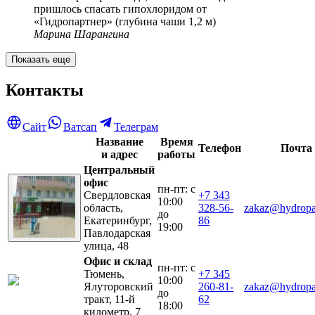
пришлось спасать гипохлоридом от
«Гидропартнер» (глубина чаши 1,2 м)
Марина Шарангина
Показать еще
Контакты
Сайт
Ватсап
Телеграм
Название
Время
Телефон
Почта
и адрес
работы
Центральный
офис
пн-пт: с
Свердловская
+7 343
10:00
область,
328-56-
zakaz@hydropar
до
Екатеринбург,
86
19:00
Павлодарская
улица, 48
Офис и склад
пн-пт: с
Тюмень,
+7 345
10:00
Ялуторовский
260-81-
zakaz@hydropar
до
тракт, 11-й
62
18:00
километр, 7